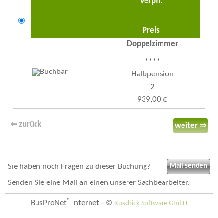
Verpfl.
Preis
Doppelzimmer
****
Halbpension
2
939,00 €
Einzelzimmer
⇐ zurück
weiter ⇒
****
Halbpension
1
Sie haben noch Fragen zu dieser Buchung?
Mail senden
1062,00 €
Senden Sie eine Mail an einen unserer Sachbearbeiter.
®
BusProNet
Internet - ©
Harvey
Kuschick Software GmbH
über Czech Holiday