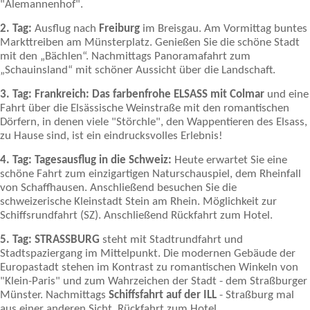
"Alemannenhof".
2. Tag:
Ausflug nach
Freiburg
im Breisgau. Am Vormittag buntes
Markttreiben am Münsterplatz. Genießen Sie die schöne Stadt
mit den „Bächlen“. Nachmittags Panoramafahrt zum
„Schauinsland“ mit schöner Aussicht über die Landschaft
.
3. Tag: Frankreich: Das farbenfrohe ELSASS mit Colmar
und eine
Fahrt über die Elsässische Weinstraße mit den romantischen
Dörfern, in denen viele "Störchle", den Wappentieren des Elsass,
zu Hause sind, ist ein eindrucksvolles Erlebnis!
4. Tag: Tagesausflug in die Schweiz:
Heute erwartet Sie eine
schöne Fahrt zum einzigartigen Naturschauspiel, dem Rheinfall
von Schaffhausen. Anschließend besuchen Sie die
schweizerische Kleinstadt Stein am Rhein. Möglichkeit zur
Schiffsrundfahrt (SZ). Anschließend Rückfahrt zum Hotel.
5. Tag:
STRASSBURG
steht mit Stadtrundfahrt und
Stadtspaziergang im Mittelpunkt. Die modernen Gebäude der
Europastadt stehen im Kontrast zu romantischen Winkeln von
"Klein-Paris" und zum Wahrzeichen der Stadt - dem Straßburger
Münster. Nachmittags
Schiffsfahrt auf der ILL
- Straßburg mal
aus einer anderen Sicht. Rückfahrt zum Hotel.