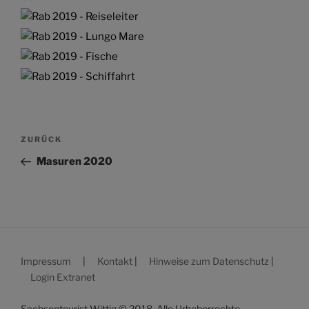
Beitragsnavigation
Vorheriger
ZURÜCK
Beitrag
Masuren 2020
Impressum
|
Kontakt
|
Hinweise zum Datenschutz
|
Login Extranet
Sachsentourist Wittig © 2018. Alle Urheberrechte