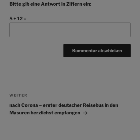
Bitte gib eine Antwort in Ziffern ein:
5 + 12 =
Beitragsnavigation
Nächster
WEITER
Beitrag
nach Corona – erster deutscher Reisebus in den
Masuren herzlichst empfangen