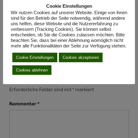
Ausflügen.Beide haben auch als Team gut
Cookie Einstellungen
zusammen gearbeitet und damit für eine sehr gute
Wir nutzen Cookies auf unserer Website. Einige von ihnen
Atmosphäre gesorgt.Wir fühlten uns jederzeit
sind für den Betrieb der Seite notwendig, während andere
uns helfen, diese Website und die Nutzererfahrung zu
sicher und gut betreut.Danke,Danke und gerne
verbessern (Tracking Cookies). Sie können selbst
wieder!LG Karin und Annemarie
entscheiden, ob Sie die Cookies zulassen möchten. Bitte
beachten Sie, dass bei einer Ablehnung womöglich nicht
Antworten
mehr alle Funktionalitäten der Seite zur Verfügung stehen.
Cookie Einstellungen
Cookies akzeptieren
Schreibe einen Kommentar
Cookies ablehnen
Deine E-Mail-Adresse wird nicht veröffentlicht.
Erforderliche Felder sind mit
*
markiert
Kommentar
*