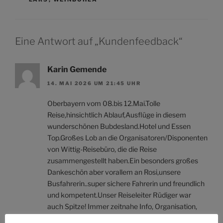
Eine Antwort auf „Kundenfeedback“
Karin Gemende
14. MAI 2026 UM 21:45 UHR
Oberbayern vom 08.bis 12.Mai.Tolle
Reise,hinsichtlich Ablauf,Ausflüge in diesem
wunderschönen Bubdesland.Hotel und Essen
Top.Großes Lob an die Organisatoren/Disponenten
von Wittig-Reisebüro, die die Reise
zusammengestellt haben.Ein besonders großes
Dankeschön aber vorallem an Rosi,unsere
Busfahrerin..super sichere Fahrerin und freundlich
und kompetent.Unser Reiseleiter Rüdiger war
auch Spitze! Immer zeitnahe Info, Organisation,
sachlich und sehr gute Infos zu Orten und